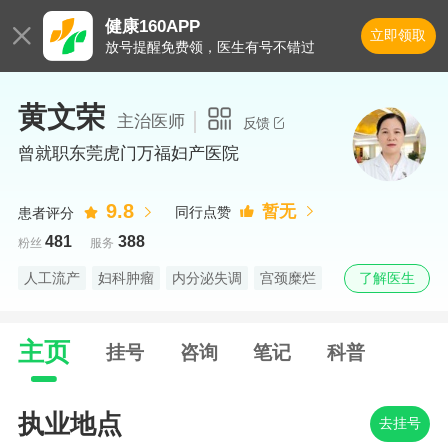
健康160APP

立即领取
放号提醒免费领，医生有号不错过
黄文荣
主治医师
反馈

曾就职东莞虎门万福妇产医院
9.8
暂无
同行点赞
患者评分
481
388
粉丝
服务
了解医生
人工流产
妇科肿瘤
内分泌失调
宫颈糜烂
月经不调
人流后妇科病
女性更年期综合征
不孕不育
妇科炎症
不孕症
主页
挂号
咨询
笔记
科普
执业地点
去挂号