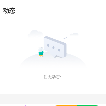
图像特别清晰，能清楚地看到宝宝
动态
的小脸蛋、小手小脚，瞬间感觉和
宝宝的距离更近了。护士小姐姐也
很贴心，全程引导，还帮我们整理
了检查报告，解答了很多孕期疑
问。 这次四维体验真的超出预期，
让准爸妈既安心又暖心，强烈推荐
给各位孕妈！
暂无动态~