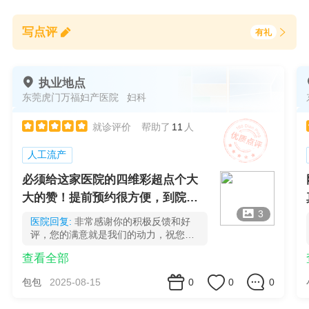
中西医结合及运用微创手术等综合手段治疗各种原因导
致的不孕不育，如输卵管堵塞、排卵障碍、复发性流
写点评


有礼
产、盆腔粘连等，深受患者好评。

执业地点
东莞虎门万福妇产医院
妇科





就诊评价
帮助了
11
人
人工流产
必须给这家医院的四维彩超点个大
大的赞！提前预约很方便，到院后

3
流程清晰，不用等太久。检查的医
医院回复:
非常感谢你的积极反馈和好
生特别有耐心，一边做一边温柔地
评，您的满意就是我们的动力，祝您快
乐每一天
讲解宝宝的各个部位，还会指给我
查看全部
们看宝宝在肚子里的小动作，那一



0
0
0
包包
2025-08-15
刻真的觉得好神奇！ 彩超室的环境
很舒适，仪器也很先进，拍出来的