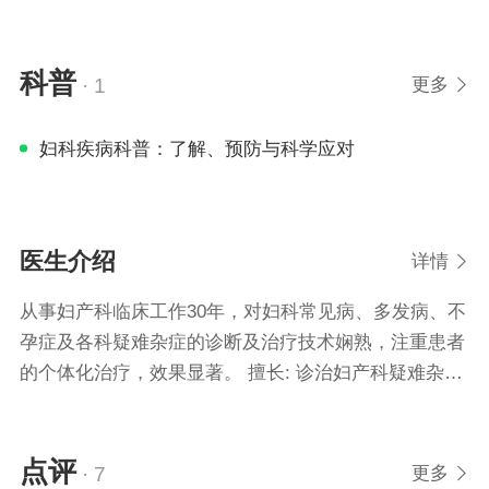
科普
· 1
更多

妇科疾病科普：了解、预防与科学应对
医生介绍
详情

从事妇产科临床工作30年，对妇科常见病、多发病、不
孕症及各科疑难杂症的诊断及治疗技术娴熟，注重患者
的个体化治疗，效果显著。 擅长: 诊治妇产科疑难杂
症、月经失调、闭经、痛经、不孕症、子宫内膜异位
症、多囊卵巢综合症、围绝经期综合症、中期引产、剖
宫产、宫外孕、附件瘤、子宫全切术等手术。同时擅长
点评
· 7
更多
