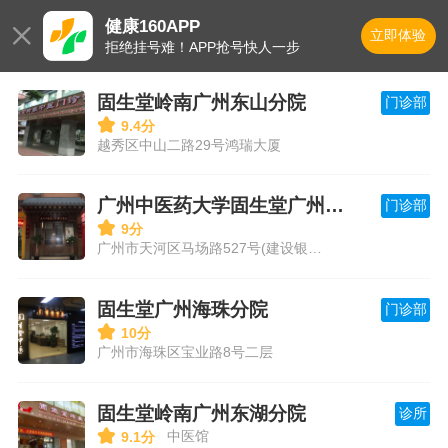
健康160APP

立即体验
拒绝挂号难！APP抢号快人一步
固生堂岭南广州东山分院
门诊部

9.4分
越秀区中山二路29号鸿瑞大厦
广州中医药大学固生堂广州骏景分院
门诊部

9分
广州市天河区马场路527号(建设银行旁)
固生堂广州海珠分院
门诊部

10分
广州市海珠区宝业路8号二层
固生堂岭南广州东湖分院
诊所

中医馆
9.1分