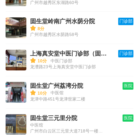
广州市越秀区东湖路60号
固生堂岭南广州水荫分院
门诊部

8分
广州市越秀区水荫路58号
上海真安堂中医门诊部（固生堂）
门诊部

中医门诊部
10分
龙漕路23号上海真安堂中医门诊部
固生堂广州荔湾分院
医院

中医馆
10分
龙津中路451号龙津世家二楼
固生堂三元里分院
医院
中医馆
广州市白云区三元里大道718号一楼101二楼全层