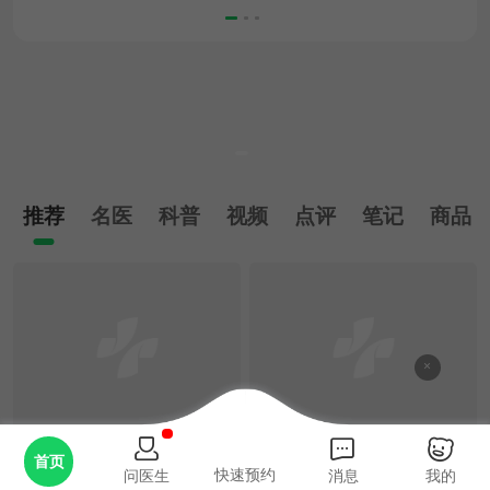
推荐
名医
科普
视频
点评
笔记
商品
×



重视外表温柔实则凶
跨越洲际12000公里
首页
快速预约
问医生
消息
我的
险的“肉瘤”！
的（南非一深圳）修菊花