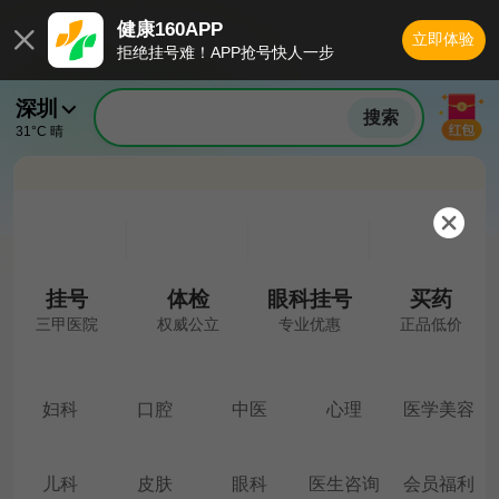
健康160APP

立即体验
拒绝挂号难！APP抢号快人一步
深圳

搜索
31°C
晴

挂号
体检
眼科挂号
买药
三甲医院
权威公立
专业优惠
正品低价
妇科
口腔
中医
心理
医学美容
儿科
皮肤
眼科
医生咨询
会员福利