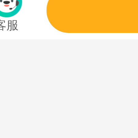
安莲湖天颐堂
客服
医院
其他
中医医院
66 人点评