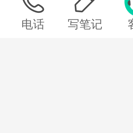


西
电话
写笔记
医