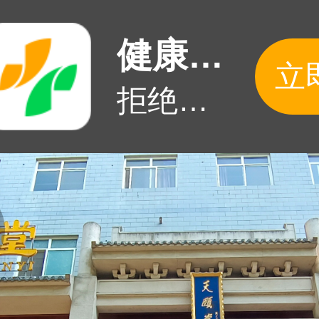
健康160APP
立
拒绝挂号难！APP抢号快人一步