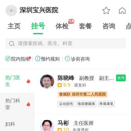

深圳宝兴医院

优惠
挂号
主页
体检
套餐
咨询
请搜索疾病、医生、科室
|
|



院内指南
预约规则
诊前咨询
陈晓峰
热门医
副教授
副主任医师
有号

生
9.9
康复科
曾就职 深圳市第二人民医院
热门科
运动损伤
颈肩腰腿痛
疼痛康复

室
颅脑损伤后综合征
呼吸与危重康复
心脑血管
骨科与运动创伤康复
马彬
主任医师
妇科
10
血液透析