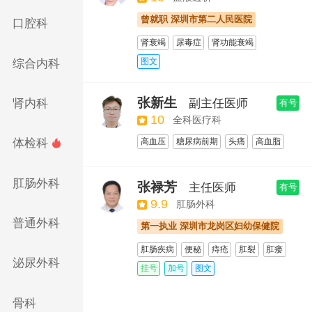
曾就职 深圳市第二人民医院
口腔科
肾衰竭
尿毒症
肾功能衰竭
尿毒症性脑病
肾脏专项
图文
综合内科
透析病人护理
张新生
肾内科
副主任医师
有号
10
全科医疗科
体检科
高血压
糖尿病前期
头痛
高血脂

高血压性心脏病
鼻炎
高血压
糖尿病
中医肠胃调理
中医养生
肛肠外科
张禄芳
主任医师
有号
9.9
肛肠外科
普通外科
第一执业 深圳市龙岗区妇幼保健院
肛肠疾病
便秘
痔疮
肛裂
肛瘘
泌尿外科
肛周湿疹
肛周脓肿
便血
直肠肿瘤
挂号
加号
图文
直肠脱垂
直肠炎
直肠息肉
结直肠癌
肛门尖锐湿疣
胃肠炎
骨科