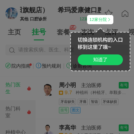
腔（福田旗舰店）
希玛爱康健口腔（福田旗


其他
口腔诊所
12家分院
12家分院


优惠
挂号
主页
套餐
咨询
点评
请搜索疾病、医生、科室
|
|



院内指南
预约规则
诊前咨询
周小明
热门医
主治医师
有号

生
9.7
种植科（种植牙、单颗多颗缺失、全口种植）
牙齿缺失
牙痛
智齿
牙体缺损
热门科
牙列缺失
牙列缺损
牙缺失
挂号
图文

室
口腔种植
牙体美容修复
全口种植
拔牙
全瓷牙
李高华
主治医师
有号
种植中心