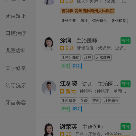
9.8
成人牙齿矫正（金属、自锁托槽、隐形矫正）
曾就职 贵州省黔南州人民医院
牙齿矫正
牙列不齐
龅牙
错合畸形
牙列稀疏
地包天
牙齿不齐
牙列拥挤
口腔治疗
牙齿矫正
早期矫正及青少年正畸治疗
涂润
主治医师
有号
舌侧隐形矫正
颌面正畸
全隐形矫正
9.8
牙齿修复（烤瓷牙、全瓷牙、瓷贴面）
儿童齿科
牙体牙髓病
牙痛
牙龈红肿
牙体缺损
牙列缺失
牙体美容修复
挂号
图文
美学修复
根管治疗
瓷贴面等固定义齿修复
复合树脂补牙
拔牙
牙周治疗
江冬晓
讲师
主治医师
有号
洁牙洗牙
暂无
种植科（种植牙、单颗多颗缺失、全口种植）
牙齿缺失
牙裂
智齿
牙体缺损
牙齿美容
牙周病
牙列缺损
种植修复
挂号
图文
牙体美容修复
牙周治疗
根管治疗
拔牙
口腔种植
复合树脂补牙
谢荣英
主治医师
有号
10
牙痛（牙髓炎、根管治疗、显微根治疗）