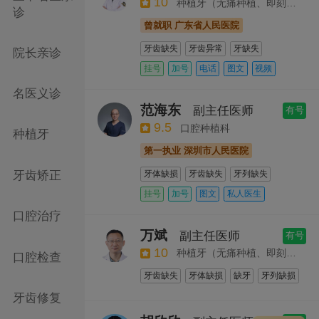
10
种植牙（无痛种植、即刻用种植、半口种植、全口种植、疑难种植）
诊
曾就职 广东省人民医院
牙齿缺失
牙齿异常
牙缺失
院长亲诊
牙齿松动
牙体缺损
牙痛
牙列缺失
挂号
加号
电话
图文
视频
单颗种植
半口种植
即刻种植
私人医生
名医义诊
牙齿种植检查
种植方案设计
范海东
副主任医师
有号
种植修复
全口种植
9.5
口腔种植科
种植牙
第一执业 深圳市人民医院
牙齿矫正
牙体缺损
牙齿缺失
牙列缺失
牙缺失
牙痛
牙缝大
口腔种植
挂号
加号
图文
私人医生
口腔治疗
万斌
副主任医师
有号
10
种植牙（无痛种植、即刻用种植、半口种植、全口种植、疑难种植）
口腔检查
牙齿缺失
牙体缺损
缺牙
牙列缺损
牙齿松动
牙列缺失
种植修复
牙齿修复
种植方案设计
牙齿种植检查