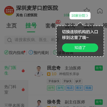
深圳麦芽口腔医院


其他
口腔医院
10家分院
10家分院


优惠
挂号
主页
套餐
咨询
点评
请搜索疾病、医生、科室
|
|



院内指南
预约规则
诊前咨询
田忠奇
热门医
主治医师
有号

生
10
种植院长亲诊
牙齿缺失
牙缺失
缺牙
热门科
种植体周围炎
牙体缺损
牙列缺失
挂号
加号
电话
图文
视频

室
单颗种植
半口种植
全口种植
私人医生
即刻种植
牙齿种植检查
徐冬贵
副主任医师
有号
种植方案设计
三甲名医亲