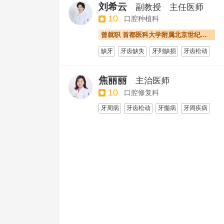
牙周萎缩
牙周炎
牙体缺损
牙髓病
刘希云
副教授
主任医师
牙髓炎
牙槽嵴裂
10
口腔种植科
曾就职 首都医科大学附属北京世纪坛医院
缺牙
牙齿缺失
牙列缺损
牙齿松动
牙龈退缩
牙周疾病
种植体周围炎
牙折
焦丽丽
主治医师
10
口腔修复科
牙周病
牙齿松动
牙髓病
牙周疾病
牙列缺损
牙折
牙裂
活动假牙
牙体变色
牙髓炎
牙周治疗
全瓷牙
瓷贴面
活动义齿