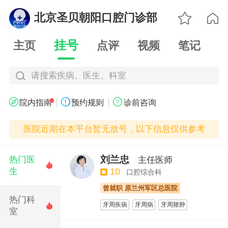

北京圣贝朝阳口腔门诊部

挂号
主页
点评
视频
笔记
请搜索疾病、医生、科室
|
|



院内指南
预约规则
诊前咨询
医院近期在本平台暂无放号，以下信息仅供参考
刘兰忠
热门医
主任医师

生
10
口腔综合科
曾就职 原兰州军区总医院
热门科
牙周疾病
牙周病
牙周脓肿

室
牙周牙髓联合病变
牙齿松动