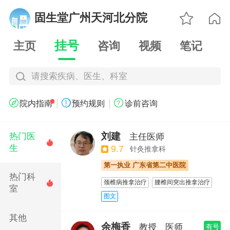

固生堂广州天河北分院

挂号
主页
咨询
视频
笔记
请搜索疾病、医生、科室
|
|



院内指南
预约规则
诊前咨询
刘建
热门医
主任医师

生
9.7
针灸推拿科
第一执业 广东省第二中医院
热门科
颈椎病推拿治疗
腰椎间突出推拿治疗

室
产后调养
足踝创伤
图文
骨盆修复&腹直肌修复
小儿推拿
其他
小针刀
针灸治疗睡眠障碍
神经阻滞
余梅香
教授
医师
有号