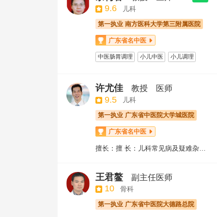
颞颌关节病综合性定制化治疗方案
9.6
儿科
肩周炎
中医治疗疼痛疾病
盆骨修复
第一执业 南方医科大学第三附属医院
正骨
足踝疾病
腰椎间盘突出症针灸治疗
广东省名中医

三维整脊疗法
颈椎病针灸治疗
中医肠胃调理
小儿中医
小儿调理
中医治疗神经系统疾病
牵引治疗
过敏性鼻炎
关节注射
注射疗法
特殊穴位针刺
许尤佳
教授
医师
9.5
儿科
第一执业 广东省中医院大学城医院
广东省名中医

擅长：擅 长：儿科常见病及疑难杂病，如哮喘、肺炎、顽固性咳嗽、汗症、遗尿、肾炎等
王君鳌
副主任医师
10
骨科
第一执业 广东省中医院大德路总院