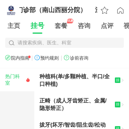

丽口腔门诊部（南山西丽分院）
深圳诺德西

优惠
挂号
主页
套餐
咨询
点评
请搜索疾病、医生、科室
|
|



院内指南
预约规则
诊前咨询
种植科(单/多颗种植、半口/全
热门科

挂

室
口种植)
正畸（成人牙齿矫正、金属/
挂

隐形矫正）
拔牙(坏牙/智齿/阻生齿/松动
挂
