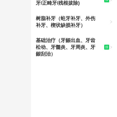
牙/正畸牙/残根拔除)
树脂补牙（蛀牙补牙、外伤

补牙、楔状缺损补牙）
基础治疗（牙龈出血、牙齿
松动、牙髓炎、牙周炎、牙
挂

龈刮治）