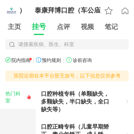

公庙店）
泰康拜博口腔（车公庙店）

挂号
主页
点评
视频
笔记
请搜索疾病、医生、科室
|
|



院内指南
预约规则
诊前咨询
医院近期在本平台暂无放号，以下信息仅供参考
口腔种植专科（单颗缺失，
热门科

室
多颗缺失，半口缺失，全口

缺失等）
口腔正畸专科（儿童早期矫