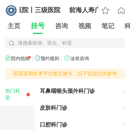

广州总医院丨三级医院
前海人寿广州总医院

挂号
主页
咨询
视频
笔记
请搜索疾病、医生、科室
|
|



院内指南
预约规则
诊前咨询
医院近期在本平台暂无放号，以下信息仅供参考
耳鼻咽喉头颈外科门诊
热门科


室
皮肤科门诊

口腔科门诊
