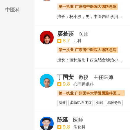
第一执业 广东省中医院大德路总院
中医科
擅长：杨小波，男，中医内科学消化专业主任中医师，博士生导师，医学博士，现任职广东省中医院证候研究项目负责人、广东省中医证候临床研究重点实验室副主任、省部共建中医湿证国家重点实验室学术带头人之一，广东省中医院“青年拔尖人才”（2006年）、广东省中医院青年名中医（第1届，2015）、广东省杰出青年中医药人才（2017），中国中西医结合学会循证医学专业委员会常委、中华中医药学会体质分会委员、创新方法研究会个人会员。从事中医、中西医结合内科的临床、科研工作20年，主持国家级课题2项、省部级课题5项，获得各级奖励5项、专利/著作权3项，副主编论著2部，发表论文40多篇，其中SCI/EI收录20多篇，对临床内科尤其消化系统疾病、疑难杂症等有较深入研究和经验积累。
廖若莎
医师
8.7
儿科
第一执业 广东省中医院大德路总院
擅长：擅长运用中西医结合诊治小儿多发病及常见病，尤其是呼吸道系统疾病，如外感发热、咳嗽、肺炎、哮喘等，熟练运用中医诊疗方法治疗腹泻、厌食、便秘等。同时熟悉小儿先天心、风湿热、心肌炎等的心血管疾病。
丁国安
教授
主任医师
9.8
心理睡眠科
第一执业 广州医科大学附属脑科医院（广州市惠爱医院,广州市脑科医院）
脑瘫
多动症/自闭症
失眠
精神分裂
智力低下
心理咨询
针灸治疗睡眠障碍
陈延
医师
9.8
消化科