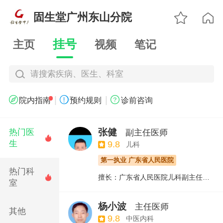

固生堂广州东山分院

挂号
主页
视频
笔记
请搜索疾病、医生、科室
|
|



院内指南
预约规则
诊前咨询
张健
热门医
副主任医师

生
9.8
儿科
第一执业 广东省人民医院
热门科
擅长：广东省人民医院儿科副主任医师，于１９８６年毕业于中山医科大学，在广东省人民医院从事儿科工作３０多年，临床经验丰富，曾在医学杂志上发表过多篇论文。擅长儿童呼吸道疾病的诊断和治疗，近来对儿童过敏性疾病进行了深入的研究，有重大研究成果，对于儿童过敏引起的哮喘、过敏性鼻炎、荨麻疹和过敏性紫癜有很好的疗效，并于医学杂志上发表了论文。对于慢性鼻炎，过敏性鼻炎引起的阻塞性睡眠呼吸障碍综合征也有一定的疗效，轻~中度的病人无需手术治疗，药物治疗也可痊愈。

室
杨小波
主任医师
其他
9.8
中医内科