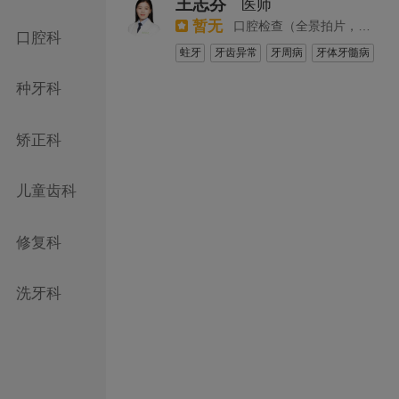
王志芬
医师
半口种植
口腔种植
瓷贴面
暂无
口腔检查（全景拍片，全口检查）
树脂贴面
口腔科
蛀牙
牙齿异常
牙周病
牙体牙髓病
牙缝大
智齿
残根残冠
根管治疗
种牙科
树脂补牙
拔智齿
复杂阻生齿拔除术
树脂贴面
瓷贴面
成人补牙
拔牙
矫正科
牙周治疗
儿童齿科
修复科
洗牙科