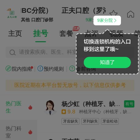
湖水贝IBC分院）
正夫口腔（罗湖水贝IBC


其他
口腔门诊部
9家分院
9家分院


优惠
挂号
主页
套餐
点评
视频
请搜索疾病、医生、科室
|
|



院内指南
预约规则
诊前咨询
医院近期在本平台暂无放号，以下信息仅供参考
热门医
杨少虹（种植牙、缺牙、种牙、半口全口种植牙）
有号

生
9.8
种植牙中心（种植牙，缺牙修复，单牙多牙缺失，牙齿种植检查）
牙齿缺失
牙列缺失
牙齿松动
热门科
牙齿异常
残根残冠
牙缝大

室
全口种植
单颗种植
即刻种植