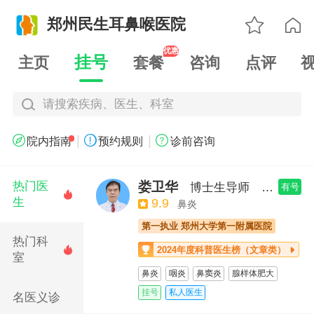

郑州民生耳鼻喉医院

优惠
挂号
主页
套餐
咨询
点评
请搜索疾病、医生、科室
|
|



院内指南
预约规则
诊前咨询
娄卫华
热门医
博士生导师
主任医师
有号

生
9.9
鼻炎
第一执业 郑州大学第一附属医院
热门科
2024年度科普医生榜（文章类）


室
鼻炎
咽炎
鼻窦炎
腺样体肥大
扁桃体肥大
鼾症
声带小结
喉癌
挂号
私人医生
名医义诊
鼻咽癌
头颈肿瘤
咽喉部肿瘤