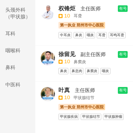
鼻窦肿瘤
颅底肿瘤
鼻肿瘤
权锋炬
主任医师
有号
头颈外科
甲状腺肿瘤
颈部纤维瘤
小儿鼾症
10
耳聋
（甲状腺）
声带息肉
耳鼻喉检查
鼻窦炎
第一执业 郑州市中心医院
过敏性鼻炎
慢性肥厚性鼻炎
耳科
中耳炎
鼻炎
咽炎
耳聋
耳鸣耳聋
鼻甲肥大
鼻窦炎
鼾症
扁桃体肥大
鼓膜穿孔
腺样体肥大
过敏性鼻炎
咽喉科
徐留见
副主任医师
有号
鼻窦炎
慢性肥厚性鼻炎
耳鼻喉检查
10
鼻窦炎
鼻科
鼻炎
鼻息肉
鼻窦炎
咽炎
声带息肉
声带小结
中耳炎
中医科
鼓膜穿孔
胆脂瘤
鼾症
耳鸣耳聋
叶真
主任医师
有号
扁桃体肥大
腺样体肥大
鼻窦炎
10
甲状腺结节
过敏性鼻炎
慢性肥厚性鼻炎
第一执业 郑州市中心医院
耳鼻喉检查
甲状腺疾病
甲状腺结节
甲状腺肿瘤
甲状腺囊肿
甲状腺瘤
甲状腺癌
甲状腺舌管囊肿
甲状腺乳头状癌