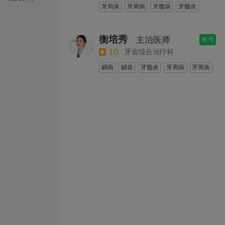
牙周炎
牙周病
牙髓病
牙髓炎
缺牙
牙缺失
缺失牙种植
口腔种植
即刻种植
半口种植
单颗种植
衡培秀
主治医师
有号
全口种植
10
牙齿综合治疗科
龋病
龋齿
牙髓炎
牙周病
牙周炎
牙结石
树脂补牙
成人补牙
儿童龋齿
全瓷牙
根管治疗
儿童根管治疗