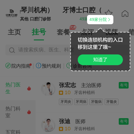
（常熟琴川机构）
牙博士口腔（常熟琴川机


其他
口腔门诊部
49家分院
49家分院


优惠
挂号
主页
套餐
点评
视频
请搜索疾病、医生、科室
|
|



院内指南
预约规则
诊前咨询
张宏志
热门医
主治医师
有号

生
10
牙齿种植科
牙周炎
牙周病
牙髓病
牙髓炎
热门科
缺牙
牙缺失
智齿
缺失牙种植

室
种植修复
即刻种植
半口种植
张迪
医师
有号
单颗种植
全口种植
牙齿种植检查
10
牙齿种植科
五官科