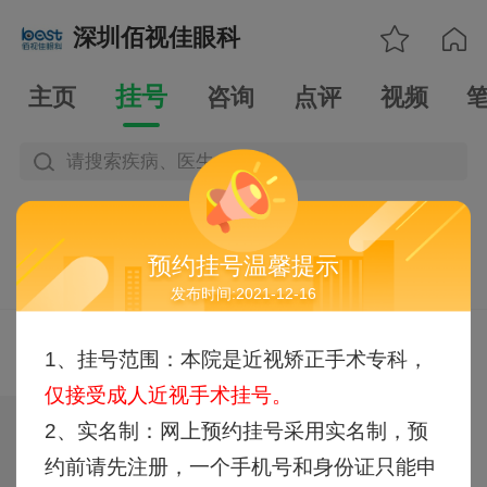

深圳佰视佳眼科

挂号
主页
咨询
点评
视频
请搜索疾病、医生、科室
|
|
|




医院公告
院内指南
预约规则
诊前咨询
预约挂号温馨提示
医院近期在本平台暂无放号，以下信息仅供参考
发布时间:2021-12-16
近视/高度近视门诊
热门科


1、挂号范围：本院是近视矫正手术专科，
室
仅接受成人近视手术挂号。
近视
屈光不正
散光
远视
2、实名制：网上预约挂号采用实名制，预
屈光参差
约前请先注册，一个手机号和身份证只能申