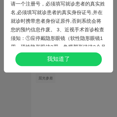
德国蔡司全飞秒

请一个注册号，必须填写就诊患者的真实姓
名,必须填写就诊患者的真实身份证号,并在
EVO ICL晶体植入

就诊时携带患者身份证原件,否则系统会将
您的预约信息作废。 3、近视手术首诊检查
近视
屈光不正
散光
远视
须知：①应停戴隐形眼镜（软性隐形眼镜1
屈光参差
周，硬性隐形眼镜3周，角膜塑形镜镜3个月
德国蔡司半飞秒

以上）；②术前检查时需要散瞳，4-6小时
我知道了
瞳孔才能恢复正常，请来检查前安排好自己
近视
屈光不正
散光
远视
的事情；③检查需要人陪同，不要自己驾车
屈光参差
来诊，因散瞳后不能自驾车，以免给您造成
不便；④眼部患有活动性炎性病变者:如急
性结膜炎、脸缘炎、角膜炎、角膜溃疡、泪
囊炎和虹睫炎等；患有影响角膜伤口愈合的
疾病：如瘢痕体质、糖尿病、胶原病等，请