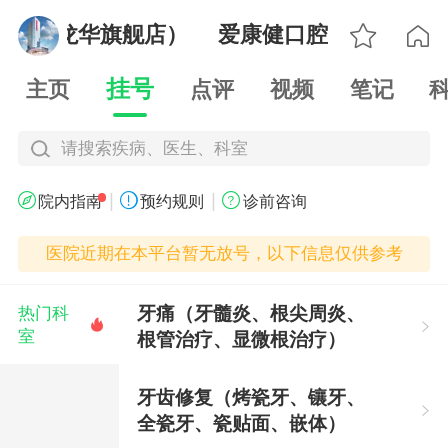

口腔（龙华旗舰店）
爱康健口腔（龙华旗舰

挂号
主页
点评
视频
笔记
请搜索疾病、医生、科室
|
|



院内指南
预约规则
诊前咨询
医院近期在本平台暂无放号，以下信息仅供参考
牙痛（牙髓炎、根尖周炎、
热门科


室
根管治疗、显微根治疗）
牙齿修复（烤瓷牙、镶牙、

全瓷牙、瓷贴面、嵌体）