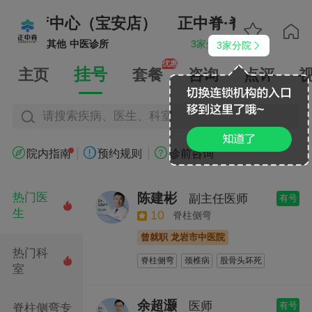
专科诊疗中心（宝安店）
正中脊·脊柱专科诊


其他
中医诊所
3家分院
3家分院


优惠
挂号
主页
套餐
咨询
点评
请搜索疾病、医生、科室
|
|



院内指南
预约规则
诊前咨询
陈建彬
热门医
副主任医师
有号

生
10
脊柱侧弯
曾就职 龙岩市中医院
热门科
脊柱侧弯
颈椎病
股骨头坏死

室
肩周炎
腰间盘突出
关节炎
头痛
头晕
正骨
推拿
针灸
余超灏
医师
有号
脊柱侧弯专
颈椎病推拿治疗
腰椎间突出推拿治疗