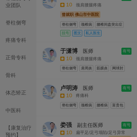
10
颈肩腰腿疼痛
业团队
颈椎病针灸治疗
曾就职 佛山市中医院
腰椎间盘突出症针灸治疗
脊柱侧弯
脊柱侧弯
颈椎病
腰椎间盘突出症
肩周炎
运动损伤
腱鞘炎
滑膜炎
挂号
图文
私人医生
疼痛专科
股骨头坏死
青少年脊柱侧弯
落枕
骨盆倾斜
骨盆前倾
颈肩腰腿痛
于潇博
医师
有号
筋膜炎
驼背
平足症
扁平足
正骨专科
10
颈肩腰腿疼痛
骨科名医看诊
脊柱侧弯的保守治疗
脊柱侧弯
肩周炎
筋膜炎
网球肘
产后塑形
腰椎间突出推拿治疗
骨科
颈椎病
腰椎间盘突出症
骨盆倾斜
骨盆修复&腹直肌修复
股骨头坏死
脊柱侧弯的保守治疗
盆底肌修复&盆底肌检查
拉筋
正骨
卢明涛
医师
有号
体态矫正
颈椎病推拿治疗
小儿中医
10
疼痛科
脊柱侧弯
颈椎病
腰椎病
富贵包
中医科
扭伤
青少年脊柱侧弯
腰肌劳损
股骨头坏死
网球肘
驼背
落枕
娄强
副主任医师
有号
【康复治疗
骨盆前倾
关节痛
关节炎
韧带损伤
10
扁平足/足弓塌陷/足弓异常
预约】
头痛
骨科名医看诊