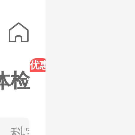
中心
长沙青

优惠
体检
套餐
、科室