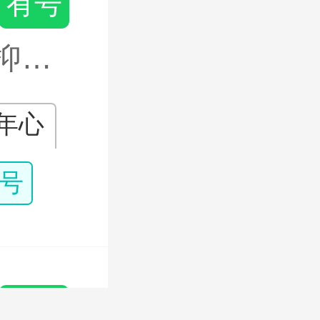
心理咨询师
有号
抑郁/抑郁情绪【心理咨询】
年心
碍
号
文
心理咨询师二级
有号