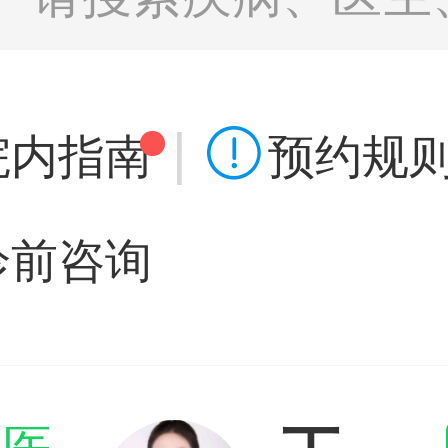
|

院内指南
预约规
诊前咨询