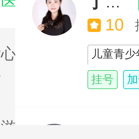
门医生
丁兰英

10
杂心理干
儿童青少
理行为障
科
挂号
加
心理障碍
电话
图
焦虑障碍
视频
盘游戏特
柏常花
抑郁障碍