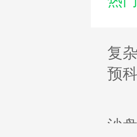
热
复
预
沙