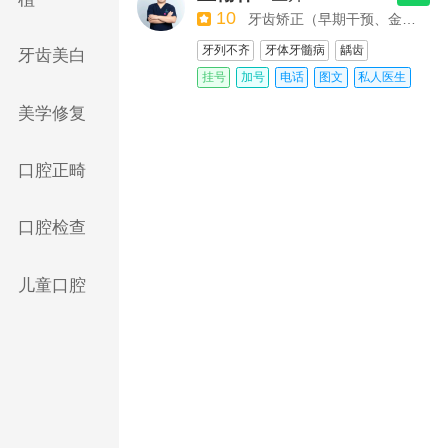
10
牙齿矫正（早期干预、金属自锁、陶瓷自锁、隐形矫正）
牙列不齐
牙体牙髓病
龋齿
牙齿美白
牙龈出血
根管治疗
挂号
加号
电话
图文
私人医生
阻生牙及复杂牙拔除
美学修复
口腔正畸
口腔检查
儿童口腔