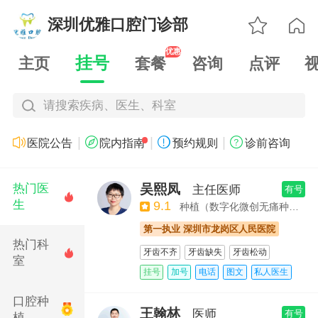

深圳优雅口腔门诊部

优惠
挂号
主页
套餐
咨询
点评
请搜索疾病、医生、科室
|
|
|




医院公告
院内指南
预约规则
诊前咨询
吴熙凤
热门医
主任医师
有号

生
9.1
种植（数字化微创无痛种植、即拔即种、全口种植）
第一执业 深圳市龙岗区人民医院
热门科
牙齿不齐
牙齿缺失
牙齿松动

室
全口种植
即刻种植
自锁托槽矫正
挂号
加号
电话
图文
私人医生
全隐形矫正
数字化精准微创种植技术
口腔种
全口义齿及各种活动义齿修复
王翰林
医师
有号
植