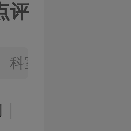
点评
视频
、科室
|
则