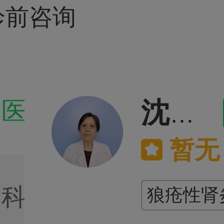
诊前咨询
门医生
沈蓉

暂无
门科室
狼疮性肾
