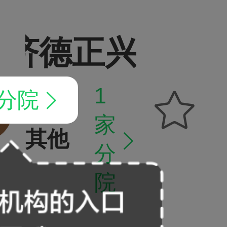
海济德正兴中医
1
家分院


家
其他
中医门诊部

分
院