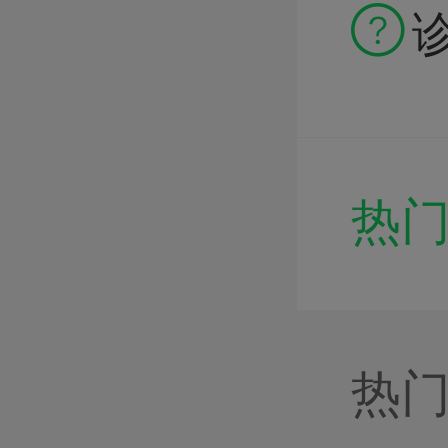

热
热