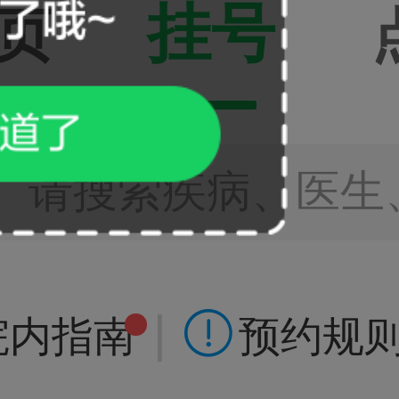
挂号
页
请搜索疾病、医生
|

院内指南
预约规