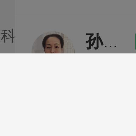
慢性尿道
慢性胃炎
医科
孙淑梅
慢性胆囊
10
慢性结肠
肿瘤
失眠
更年期综
颈椎病
月经不调
落枕