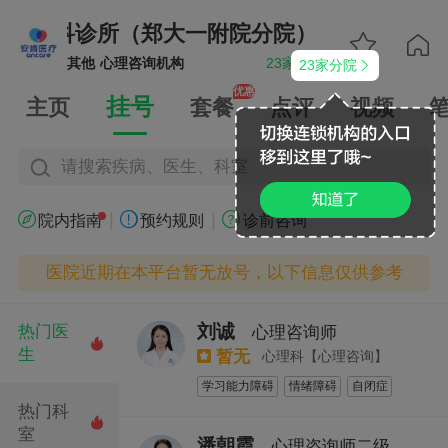
心理专科诊所（郑大一附院分院）
郑州安肯


其他
心理咨询机构
23家分院
23家分院


优惠
挂号
主页
套餐
点评
视频
请搜索疾病、医生、科室
|
|



院内指南
预约规则
诊前咨询
医院近期在本平台暂无放号，以下信息仅供参考
刘诚
热门医
心理咨询师

生
暂无
心理科【心理咨询】
学习能力障碍
情绪障碍
自闭症
热门科
多动症
儿童青少年心理行为障碍

室
潘朝霞
心理咨询师二级