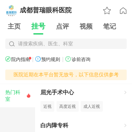

成都普瑞眼科医院

挂号
主页
点评
视频
笔记
请搜索疾病、医生、科室
|
|



院内指南
预约规则
诊前咨询
医院近期在本平台暂无放号，以下信息仅供参考
屈光手术中心
热门科


室
近视
高度近视
成人近视
白内障专科
