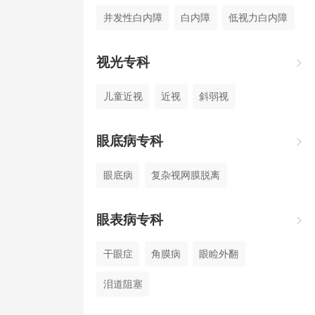
并发性白内障
白内障
低视力白内障
视光专科

儿童近视
近视
斜弱视
眼底病专科

眼底病
复杂视网膜脱离
眼表病专科

干眼症
角膜病
眼睑外翻
泪道阻塞