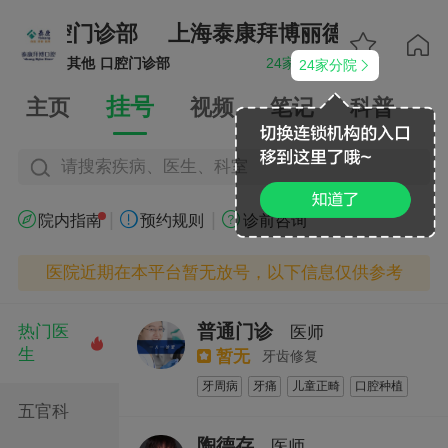
丽德口腔门诊部
上海泰康拜博丽德口腔门诊


其他
口腔门诊部
24家分院
24家分院


挂号
主页
视频
笔记
科普
请搜索疾病、医生、科室
|
|



院内指南
预约规则
诊前咨询
医院近期在本平台暂无放号，以下信息仅供参考
普通门诊
热门医
医师

生
暂无
牙齿修复
牙周病
牙痛
儿童正畸
口腔种植
五官科
陶德存
医师