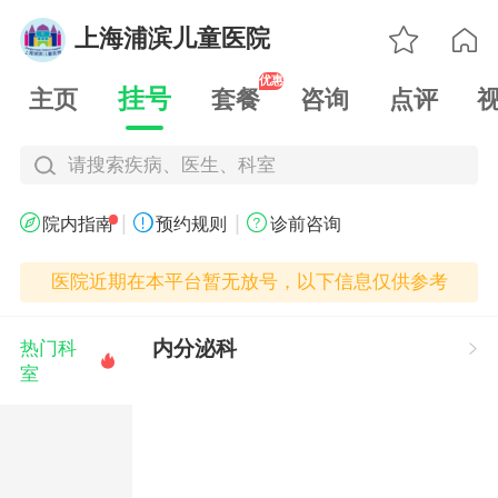

上海浦滨儿童医院

优惠
挂号
主页
套餐
咨询
点评
请搜索疾病、医生、科室
|
|



院内指南
预约规则
诊前咨询
医院近期在本平台暂无放号，以下信息仅供参考
内分泌科
热门科


室