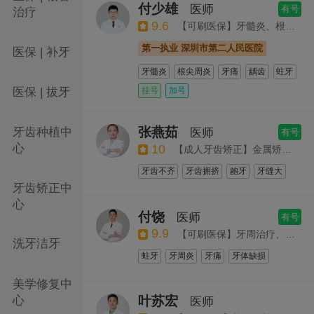
付少雄
医师
有号
治疗
9.6
【可刷医保】牙髓炎、根管治疗
第一执业 深圳市第二人民医院
医保 | 补牙
牙髓炎
根尖周炎
牙痛
龋齿
蛀牙
牙体缺损
牙髓病
龋病
牙列缺损
挂号
加号
医保 | 拔牙
显微镜根管治疗
拔智齿
复合树脂补牙
全瓷牙
张燕茹
牙齿种植中
医师
有号
心
10
【成人牙齿矫正】金属矫正、半隐形矫正、自锁托槽矫正、全隐形矫正
牙齿不齐
牙齿拥挤
龅牙
牙缝大
牙齿矫正中
地包天
牙齿异常
深覆合
牙列稀疏
心
付饶
医师
有号
9.9
【可刷医保】牙周治疗、牙龈出血、牙周刮治、牙周炎
洗牙洁牙
蛀牙
牙周炎
牙痛
牙体缺损
牙周病
牙外伤
牙体牙髓病
美学修复中
心
叶苏宏
医师