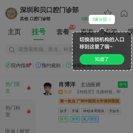
深圳和贝口腔门诊部


其他
口腔门诊部
3家分院
3家分院


优惠
挂号
主页
套餐
咨询
点评
请搜索疾病、医生、科室
|
|



院内指南
预约规则
诊前咨询
肖博洋
热门医
主治医师
有号

生
9.9
【种植牙】无痛种植、即刻种植、半口种植、全口种植、疑难种植
第一执业 广州中医药大学深圳医院
热门科
缺牙
牙痛
种植体周围炎
牙缺失

室
牙列缺损
牙齿松动
牙体牙髓病
挂号
加号
私人医生
智齿
牙体缺损
阻生智齿
口腔种植
医保 | 根管
拔智齿