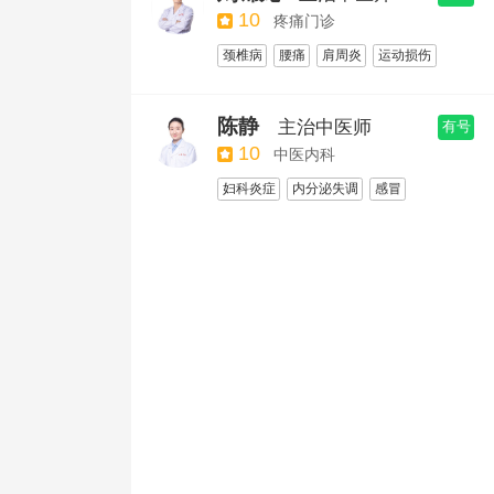
肿瘤/癌症
10
疼痛门诊
颈椎病
腰痛
肩周炎
运动损伤
骨关节疼痛
中医治疗疼痛疾病
颈椎病推拿治疗
陈静
主治中医师
有号
腰椎间盘突出症针灸治疗
肩周炎
10
中医内科
腰椎间突出推拿治疗
妇科炎症
内分泌失调
感冒
小儿厌食症
面瘫
失眠
针灸