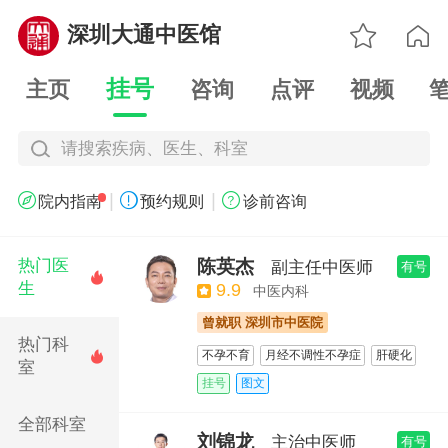

深圳大通中医馆

挂号
主页
咨询
点评
视频
请搜索疾病、医生、科室
|
|



院内指南
预约规则
诊前咨询
陈英杰
热门医
副主任中医师
有号

生
9.9
中医内科
曾就职 深圳市中医院
热门科
不孕不育
月经不调性不孕症
肝硬化

室
疑难病
不孕不育
试管婴儿
挂号
图文
辅助生殖治疗
全部科室
慢性肝病和肝硬化失代偿期并发症诊治
刘锦龙
主治中医师
有号