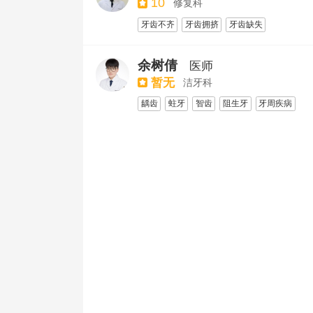
10
修复科
牙齿不齐
牙齿拥挤
牙齿缺失
牙列缺损
龋齿
牙列不齐
余树倩
医师
暂无
洁牙科
龋齿
蛀牙
智齿
阻生牙
牙周疾病
牙髓病
牙体变色
牙体缺损
牙齿缺失
牙列缺损
牙列缺失
牙周治疗
活动义齿
全瓷牙
合金烤瓷牙
瓷贴面
儿童口腔检查
儿童口腔
儿童龋齿
儿童根管治疗
乳牙拔牙
拔牙
拔智齿
阻生牙及复杂牙拔除