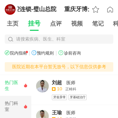

博士口腔连锁-璧山总院
重庆牙博士口腔连锁

挂号
主页
点评
视频
笔记
请搜索疾病、医生、科室
|
|



院内指南
预约规则
诊前咨询
医院近期在本平台暂无放号，以下信息仅供参考
刘超
热门医
医师

生
10
正畸科
牙齿异常
牙基础治疗
热门科

室
王瑜
医师