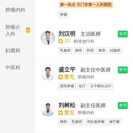
第一执业 天门市第一人民医院
介入治疗
肿瘤内科
肿瘤
肿瘤介
刘汉明
入科
主治医师
有号
10
精准放疗科
妇瘤科
乳腺癌
肺癌
肝癌
胃癌
结肠癌
直肠癌
食管癌
胰腺癌
鼻咽癌
膀胱癌
宫颈癌
前列腺癌
肾癌
中医科
盛立平
副主任中医师
有号
甲状腺癌
肿瘤/癌症
放疗
暂无
肿瘤内科
恶性肿瘤
化疗
分子靶向治疗
内分泌治疗
免疫治疗
刘树松
副主任医师
有号
暂无
肿瘤内科
肺癌
乳腺癌
消化道肿瘤
淋巴瘤
化疗
免疫治疗
靶向治疗