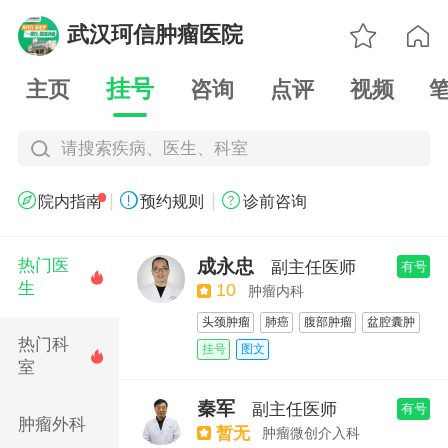

武汉珂信肿瘤医院

挂号
主页
咨询
点评
视频
请搜索疾病、医生、科室
|
|



院内指南
预约规则
诊前咨询
成永忠
热门医
副主任医师
有号

生
10
肿瘤内科
头颈肿瘤
肺癌
腹部肿瘤
盆腔囊肿
热门科
软组织肿瘤
实体瘤
鼻咽癌
食道癌
挂号
图文

室
胃肠肿瘤
胰腺肿瘤
放疗
化疗
靶向治疗
免疫治疗
秦军
副主任医师
有号
超声内镜引导下胆管穿刺引流术（EUS-B
肿瘤外科
暂无
肿瘤微创介入科
D）