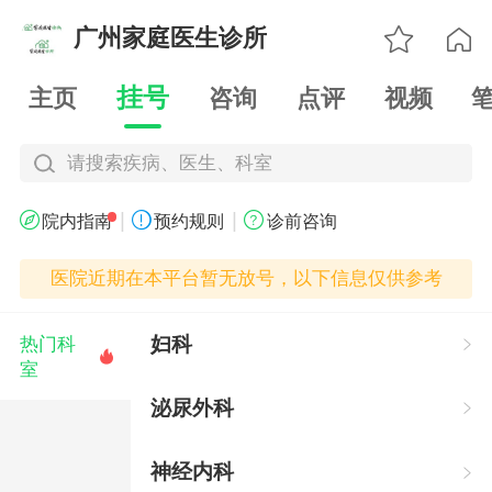

广州家庭医生诊所

挂号
主页
咨询
点评
视频
请搜索疾病、医生、科室
|
|



院内指南
预约规则
诊前咨询
医院近期在本平台暂无放号，以下信息仅供参考
妇科
热门科


室
泌尿外科

神经内科
