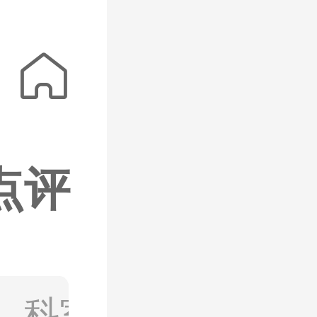
-涪陵总院
重

点评
视频
、科室