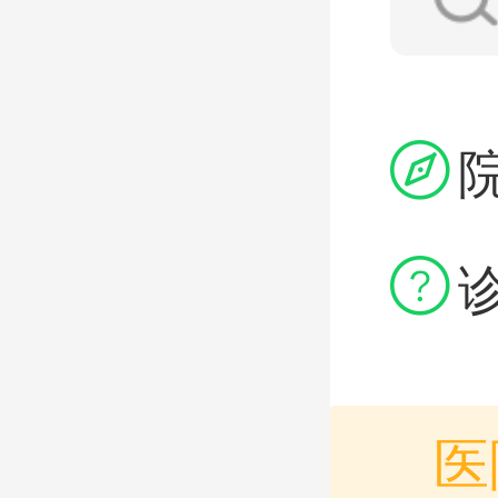


医