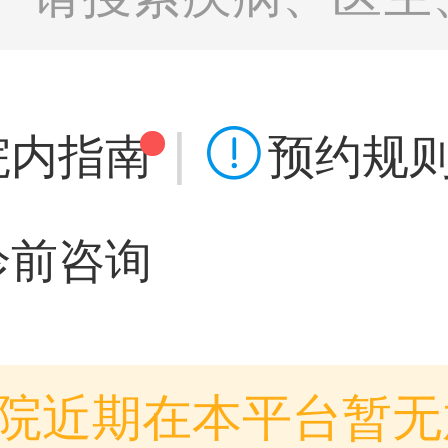
|

院内指南
预约规
诊前咨询
院近期在本平台暂无