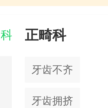
正畸科
门科室

牙齿不齐
牙齿拥挤