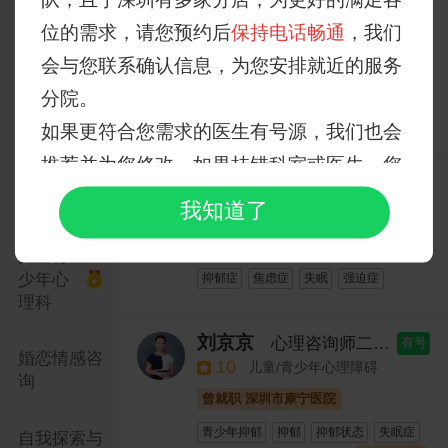
队，且于深圳有多家分店，为更好的满足各
周彤
教授
副主任医师
有号
专科门诊
位的需求，请您预约后
保持电话畅通
，我们
9.6
专家门诊-周彤副主任
会与您联系确认信息，为您安排就近的服务
曾就职 广州白云心理医院
专家门
诊
分院。
抑郁症
焦虑症
失眠症
精神障碍
婚恋心理问题
心理障碍
失眠
如果更符合您需求的医生有号源，我们也会
挂号
图文
私人医生
儿童行为测评
亲子沟通
失眠/抑
推荐并为您修改，如果挂错科室或医生，您
郁/情绪
失眠抑郁测评
恐惧
强迫
精神分裂
陈思
主治医师
有号
可以在客服与您联系时沟通调整。
压力
儿童青少年心理
抑郁
厌学
我知道了
10
情绪压力
名医特诊
名医面诊
心理治疗
多动
曾就职 河北医科大学第二医院
自闭症
学习障碍
学习困难症
儿童青
感谢您选择瑞即心理，祝您生活愉快！
少年心
抑郁症
焦虑症
失眠
强迫症
客服在线时间：9:00-22:30
理科
认知障碍
创伤后应激障碍
抑郁状态
焦虑状态
失眠症
情绪障碍
刘京京
心理咨询师二级
有号
抑郁测评
多梦
早醒
失眠
婚恋情感咨
10
儿童/青少年心理障碍
亲子沟通
询
曾就职 深圳市康宁医院
青少年抑郁
抑郁
抑郁状态
失眠症
自我探索与