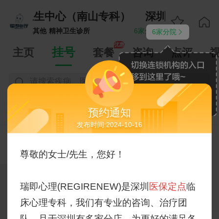
即精神卫生中心（南山专科）
深圳瑞即精神


其他
精神卫生诊所
6家分院
6家分院


优惠
挂号
主页
套餐
咨询
点评
请搜索疾病、医生、科室
|
|
|




医院公告
院内指南
预约规则
诊前咨询
预约通知
发布时间:2024-10-16
石顺治
热门医
主治医师
有号

生
9.4
儿童/青少年心理障碍
尊敬的女士/先生，您好！
第一执业 深圳市康宁医院
热门科
抑郁
焦虑症
青少年抑郁

瑞即心理(REGIRENEW)是深圳
医保定点
临
室
青少年情绪障碍
注意力缺陷多动障碍
挂号
电话
图文
视频
床心理专科，我们有专业的咨询、治疗团
睡眠障碍
失眠
失眠
多动症
港澳台心理