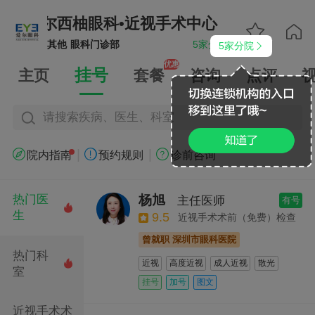
爱尔西柚眼科•近视手术中心
爱尔西柚眼


其他
眼科门诊部
5家分院
5家分院


优惠
挂号
主页
套餐
咨询
点评
请搜索疾病、医生、科室
|
|



院内指南
预约规则
诊前咨询
杨旭
热门医
主任医师
有号

生
9.5
近视手术术前（免费）检查
曾就职 深圳市眼科医院
热门科
近视
高度近视
成人近视
散光

室
全飞秒激光手术
半飞秒激光手术
挂号
加号
图文
ICL晶体植入手术
近视手术术