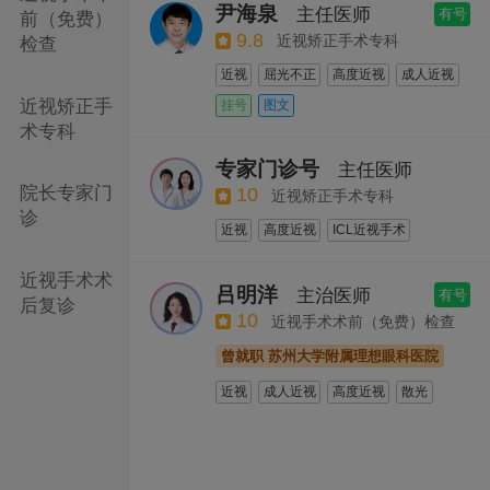
尹海泉
主任医师
有号
前（免费）
9.8
近视矫正手术专科
检查
近视
屈光不正
高度近视
成人近视
远视
ICL晶体植入手术
近视矫正手
挂号
图文
全飞秒激光手术
半飞秒激光手术
术专科
激光近视手术
专家门诊号
主任医师
院长专家门
10
近视矫正手术专科
诊
近视
高度近视
ICL近视手术
ICL晶体植入手术
全飞秒激光手术
近视手术术
半飞秒激光手术
吕明洋
主治医师
有号
后复诊
10
近视手术术前（免费）检查
曾就职 苏州大学附属理想眼科医院
近视
成人近视
高度近视
散光
高度近视检测
近视手术
ICL近视手术
激光近视手术