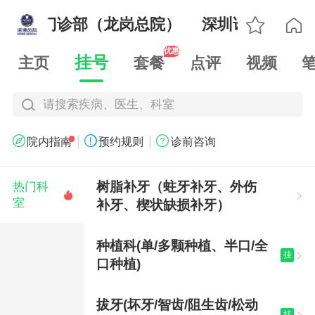

柏口腔门诊部（龙岗总院）
深圳诺德松柏口

优惠
挂号
主页
套餐
点评
视频
请搜索疾病、医生、科室
|
|



院内指南
预约规则
诊前咨询
树脂补牙（蛀牙补牙、外伤
热门科


室
补牙、楔状缺损补牙）
种植科(单/多颗种植、半口/全
挂

口种植)
拔牙(坏牙/智齿/阻生齿/松动
挂
