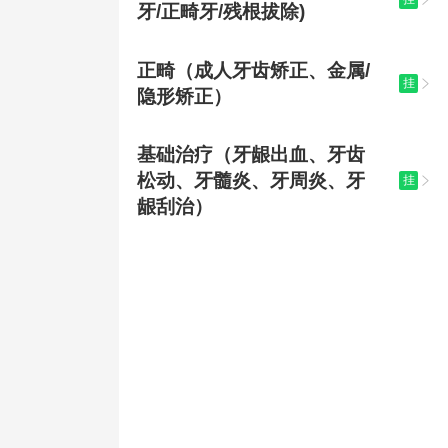
牙/正畸牙/残根拔除)
正畸（成人牙齿矫正、金属/
挂

隐形矫正）
基础治疗（牙龈出血、牙齿
松动、牙髓炎、牙周炎、牙
挂

龈刮治）