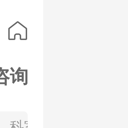
学贴面矫正
缔

咨询
点评
、科室