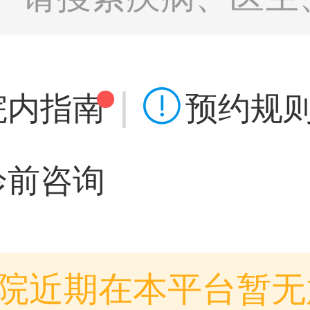
|

院内指南
预约规
诊前咨询
院近期在本平台暂无