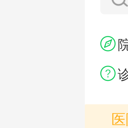


医