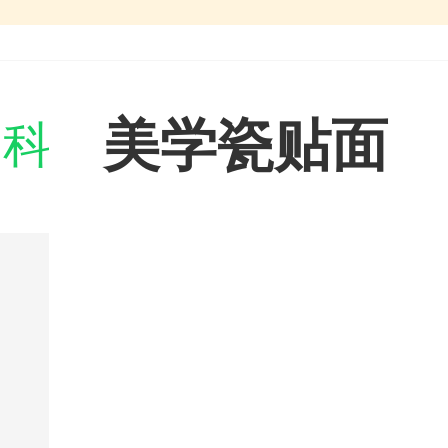
美学瓷贴面
门科室
