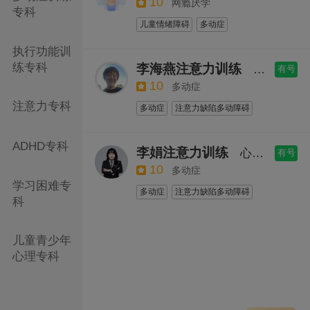
10
网瘾厌学
记忆障碍
人际沟通障碍
网络成瘾
专科
儿童情绪障碍
多动症
多动症
注意力不集中
亲子关系
注意力缺陷多动障碍
亲子沟通
厌学
儿童青少年心理
执行功能训
儿童青少年心理行为障碍
抑郁
焦虑测评
社交恐惧
练专科
李海燕注意力训练
心理咨询
有号
学习能力障碍
焦虑症
抑郁症
家庭关系测评
网瘾
心理治疗
10
多动症
创伤后应激障碍
社交障碍
心理咨询
注意力专科
多动症
注意力缺陷多动障碍
婚恋心理问题
心理咨询
阿斯伯格综合症
社交障碍
学习障碍
认知功能障碍
厌学
抽动障碍
ADHD专科
李娟注意力训练
心理咨询师
有号
抽动症
儿童青少年心理行为障碍
10
多动症
学习能力障碍
社交恐惧症
阅读障碍
学习困难专
多动症
注意力缺陷多动障碍
记忆障碍
多动症
注意力不集中
科
社交障碍
抽动障碍
厌学
学习障碍
焦虑测评
抑郁测评
儿童青少年心理行为障碍
认知障碍
心理咨询
儿童行为测评
儿童青少年
网络成瘾
阿斯伯格综合症
儿童青少年心理
心理治疗
亲子沟通
心理专科
亲子关系
亲子关系测评
社交恐惧