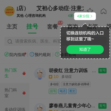
练（南山店）
艾袒心多动症·注意力·专注力


其他
心理咨询机构
4家分院
4家分院


优惠
挂号
主页
套餐
咨询
点评
请搜索疾病、医生、科室
|
|



院内指南
预约规则
诊前咨询
胡俊红 注意力训练
热门医
心理咨询
有号

生
10
多动症
多动症
注意力缺陷多动障碍
热门科
阿斯伯格综合征
抽动障碍
挂号
电话
图文

室
学习能力障碍
学习障碍
社交障碍
抽动症
厌学
廖春燕儿童青少年心理
心理
有号
儿童青少年心理行为障碍
阅读障碍
多动症训练