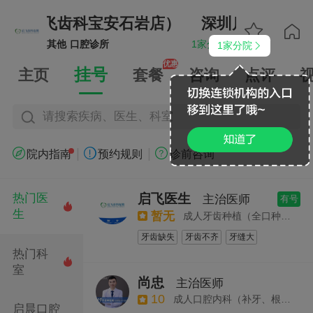
所（启飞齿科宝安石岩店）
深圳启晨口腔诊


其他
口腔诊所
1家分院
1家分院


优惠
挂号
主页
套餐
咨询
点评
请搜索疾病、医生、科室
|
|



院内指南
预约规则
诊前咨询
启飞医生
热门医
主治医师
有号

生
暂无
成人牙齿种植（全口种植、半口种植、单颗种植、即刻种植）
牙齿缺失
牙齿不齐
牙缝大
热门科
牙列缺损
牙齿拥挤
牙裂
牙髓病

室
牙齿松动
牙周病
牙周疾病
尚忠
主治医师
牙列不齐
数字化精准微创种植技术
10
成人口腔内科（补牙、根管治疗、牙周治疗、牙龈炎、牙周炎）
美学区种植
缺失牙种植
启晨口腔