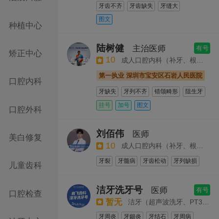
牙齿不齐
牙齿缺失
牙缝大
磨牙即刻种植手术
口腔种植
牙列缺损
牙齿拥挤
牙列不齐
牙裂
种植修复
早期矫正及青少年正畸治疗
图文
种植中心
牙髓病
牙齿松动
牙周病
牙周疾病
隐形矫正
自锁托槽矫正
种植修复
隐形矫正
美学树脂充填
微创无痛拔牙
瓷贴面等固定义齿修复
陆树健
主治医师
有号
矫正中心
拔牙
树脂补牙
拔智齿
10
成人口腔内科（补牙、根管治疗、牙周治疗、牙龈炎、牙周炎）
第一执业 深圳市宝安区石岩人民医院
口腔内科
牙缺失
牙列不齐
错颌畸形
阻生牙
牙体缺损
埋伏牙
牙髓病
牙缝大
挂号
加号
图文
口腔外科
牙齿不齐
牙齿拥挤
牙齿缺失
牙列缺损
阻生牙及复杂牙拔除
刘佰伟
医师
美白修复
各种烤瓷冠桥
10
成人口腔内科（补牙、根管治疗、牙周治疗、牙龈炎、牙周炎）
牙裂
牙髓病
牙齿松动
牙列缺损
儿童齿科
牙周病
牙周疾病
牙周脓肿
牙周牙髓联合病变
牙周萎缩
牙周炎
洁牙洗牙号
医师
有号
口腔检查
拔牙
暂无
洁牙（超声波洗牙、PT3洁牙）
牙周炎
牙龈炎
牙结石
牙周病