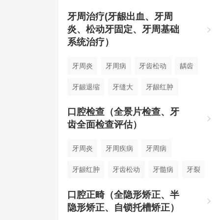
牙周治疗(牙龈出血、牙周
炎、松动牙固定、牙周基础

系统治疗）
牙周炎
牙周病
牙齿松动
龋齿
牙龈退缩
牙缝大
牙龈红肿
牙龈炎
牙周萎缩
种植体周围炎
口腔检查（全景片检查、牙

齿全面检查评估）
牙齿缺失
根尖周炎
牙龈出血
牙周炎
牙周疾病
牙周病
牙龈红肿
牙齿松动
牙髓病
牙裂
龋齿
牙缝大
牙结石
牙龈瘤
口腔正畸（全隐形矫正、半

隐形矫正、自锁托槽矫正）
牙龈增生
牙龈炎
牙周牙髓联合病变