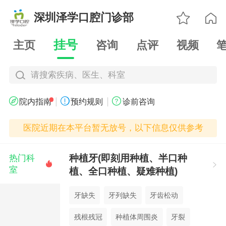

深圳泽学口腔门诊部

挂号
主页
咨询
点评
视频
请搜索疾病、医生、科室
|
|



院内指南
预约规则
诊前咨询
医院近期在本平台暂无放号，以下信息仅供参考
种植牙(即刻用种植、半口种
热门科


室
植、全口种植、疑难种植)
牙缺失
牙列缺失
牙齿松动
残根残冠
种植体周围炎
牙裂