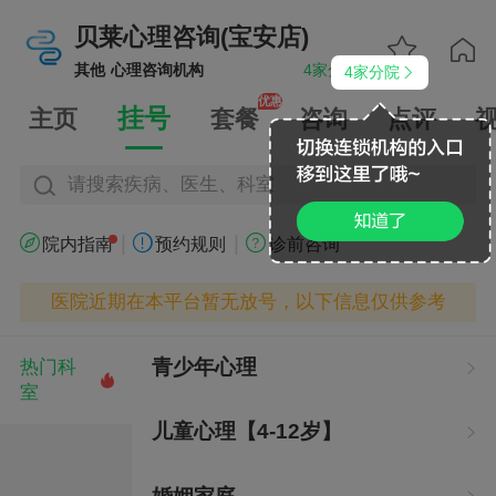
贝莱心理咨询(宝安店)


其他
心理咨询机构
4家分院
4家分院


优惠
挂号
主页
套餐
咨询
点评
请搜索疾病、医生、科室
|
|



院内指南
预约规则
诊前咨询
医院近期在本平台暂无放号，以下信息仅供参考
青少年心理
热门科


室
儿童心理【4-12岁】
