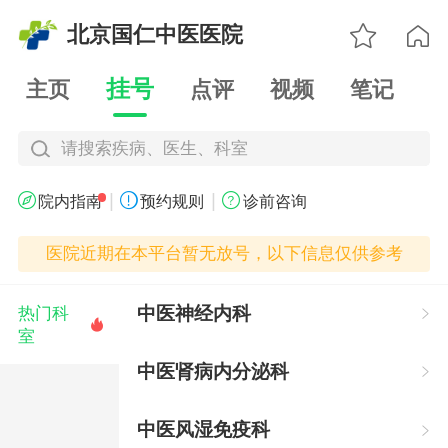

北京国仁中医医院

挂号
主页
点评
视频
笔记
请搜索疾病、医生、科室
|
|



院内指南
预约规则
诊前咨询
医院近期在本平台暂无放号，以下信息仅供参考
中医神经内科
热门科


室
中医肾病内分泌科

中医风湿免疫科
