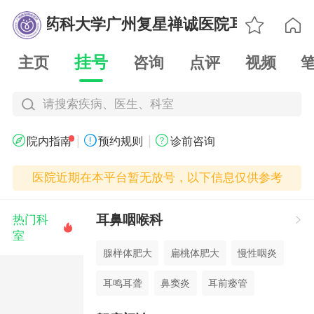

广东药科大学广州复星禅诚医院耳鼻喉科

挂号
主页
咨询
点评
视频
请搜索疾病、医生、科室
|
|



院内指南
预约规则
诊前咨询
医院近期在本平台暂无放号，以下信息仅供参考
耳鼻咽喉科
热门科


室
腺样体肥大
扁桃体肥大
慢性咽炎
耳鸣耳聋
鼻窦炎
耳前瘘管
鼻息肉