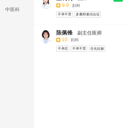
不孕不育
9.9
妇科
中医科
不孕不育
多囊卵巢综合征
卵巢功能低下
不孕不育
多囊卵巢
陈佩锋
副主任医师
10
妇科
不孕症
不孕不育
生化妊娠
移植物抗宿主病
不孕不育
宫腔镜手术
子宫养护