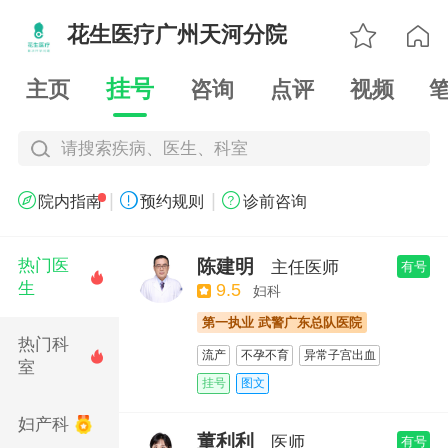

花生医疗广州天河分院

挂号
主页
咨询
点评
视频
请搜索疾病、医生、科室
|
|



院内指南
预约规则
诊前咨询
陈建明
热门医
主任医师
有号

生
9.5
妇科
第一执业 武警广东总队医院
热门科
流产
不孕不育
异常子宫出血

室
高泌乳素血症
内分泌失调性不孕不育
挂号
图文
多囊卵巢综合征
子宫内膜异位症
妇产科
黄体功能不全
卵巢早衰
保胎
董利利
医师
有号