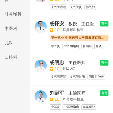
支气管哮喘
支气管炎
肺气肿
间质性肺炎
肺大泡
肺心病
耳鼻喉科
杨怀安
教授
主任医师
有号
中医科
10
耳鼻喉科检查
第一执业 中国医科大学附属盛京医院（南湖院区）
儿科
中耳炎
中耳胆脂瘤
鼻咽癌
鼻炎
咽喉痛
耳鼻喉检查
口腔科
杨明忠
主任医师
有号
10
呼吸内科
支气管哮喘
支气管扩张
间质性肺炎
肺纤维化
肺梗死
刘冠军
主治医师
有号
10
耳鼻喉科检查
中耳炎
中耳胆脂瘤
鼻窦囊肿