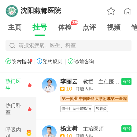

沈阳燕都医院

优惠
挂号
主页
体检
点评
视频
请搜索疾病、医生、科室
|
|



院内指南
预约规则
诊前咨询
李丽云
热门医
教授
主任医师
有号

生
10
呼吸内科
第一执业 中国医科大学附属第一医院
热门科
慢性阻塞性肺疾病
气管炎

室
支气管扩张
杨文树
主治医师
有号
呼吸内
10
呼吸内科
科