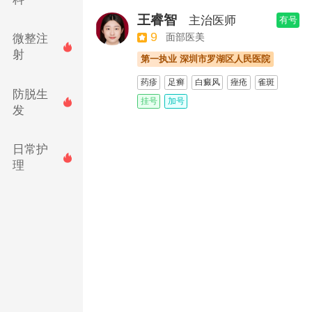
黄金微针
玻尿酸去法令纹
王睿智
主治医师
有号
9
面部医美
微整注

射
第一执业 深圳市罗湖区人民医院
药疹
足癣
白癜风
痤疮
雀斑
防脱生
荨麻疹
银屑病
带状疱疹
挂号
加号

发
过敏性皮炎
甲真菌病
黄褐斑
面部老化
日常护

理