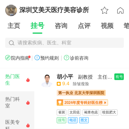

深圳艾美天医疗美容诊所

挂号
主页
咨询
点评
视频
请搜索疾病、医生、科室
|
|



院内指南
预约规则
诊前咨询
胡小平
热门医
副教授
主任医师
有号

生
9.4
除皱瘦脸
第一执业 北京大学深圳医院
热门科
2024年度专科好医生榜


室
2021年度先进医生榜

雀斑
太田痣
褐青色痣
咬肌肥大
2020年度优秀医生榜

痤疮疤痕
痤疮
尖锐湿疣
皮肤松弛
挂号
电话
图文
医美专

银屑病
热玛吉
M22超光子
超皮秒
科