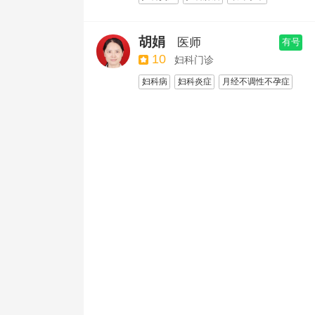
阴道镜检查
宫颈癌筛查
胡娟
医师
有号
10
妇科门诊
妇科病
妇科炎症
月经不调性不孕症
月经不调
乳腺检查