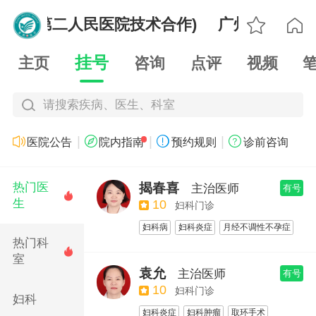

广东省第二人民医院技术合作)
广州紫荆医院

挂号
主页
咨询
点评
视频
请搜索疾病、医生、科室
|
|
|




医院公告
院内指南
预约规则
诊前咨询
揭春喜
热门医
主治医师
有号

生
10
妇科门诊
妇科病
妇科炎症
月经不调性不孕症
热门科
宫腔镜手术
妇科炎症
乳腺检查

室
袁允
主治医师
有号
10
妇科门诊
妇科
妇科炎症
妇科肿瘤
取环手术