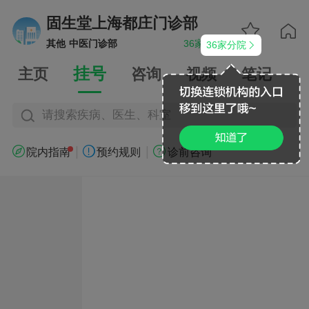
固生堂上海都庄门诊部


其他
中医门诊部
36家分院
36家分院


挂号
主页
咨询
视频
笔记
请搜索疾病、医生、科室
|
|



院内指南
预约规则
诊前咨询