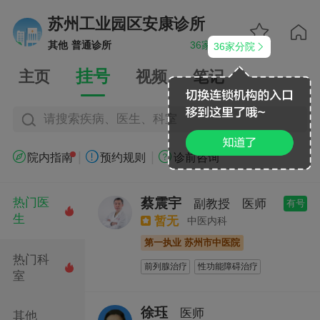
苏州工业园区安康诊所


其他
普通诊所
36家分院
36家分院


挂号
主页
视频
笔记
请搜索疾病、医生、科室
|
|



院内指南
预约规则
诊前咨询
蔡震宇
热门医
副教授
医师
有号

生
暂无
中医内科
第一执业 苏州市中医院
热门科
前列腺治疗
性功能障碍治疗

室
徐珏
医师
其他