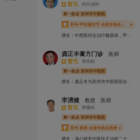
暂无
内分泌科
第一执业 苏州市中医院
苏州·甲状腺结节·全国专病名医榜

擅长：中西医结合治疗糖尿病，甲状腺疾病，肥胖症，高血压，脂代谢异常，痛风，黄褐斑，痤疮，更年期综合征等内分泌失调疾病。
龚正丰膏方门诊
医师
暂无
骨伤科
第一执业 苏州市中医院
擅长：龚正丰为苏州市中医医院全国中医重点骨伤科学科带头人、马氏喉科第四代传人，龚正丰主任早年随苏州市中医医院创办人之一马友常学习中医内科、喉科，后调至苏州市中医院。马氏喉科运用口吹药治疗咽喉口齿疾病，特别在治疗口疮病（口腔溃疡）、声嘶症（咽炎、声带小结、声带息肉)等方面，效果立竿见影。在骨伤科方面，以中医为主，并能中西医融通，用手法、中药、练功、引导等技术兼通来达到临床最优治疗，方技独特。特别擅长运用中药治疗颈椎病、腰腿痛、关节炎、软组织疾病，手法整复各种骨折，强调一切以病人的功能恢复为最终目的。
李湧健
教授
医师
暂无
肿瘤科
第一执业 苏州市中医院
苏州·胃癌·全国专病名医榜

擅长：潜心研究中医扶正治癌二十余年，首倡“癌为阴毒，温而化之”、“因郁致癌，开郁治癌”等中医扶正治癌大法，擅长用中医扶正培本为主结合现代生物（细胞）技术治疗呼吸道、消化道恶性肿瘤。发表论文20余篇，三项科研课题获省、市科技进步奖，参加编撰学术专著二部。能够熟练运用中西医结合方法治疗肿瘤病、呼吸系统疾病。