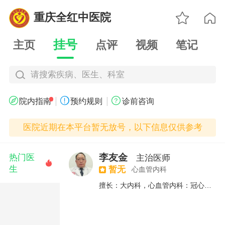

重庆全红中医院

挂号
主页
点评
视频
笔记
请搜索疾病、医生、科室
|
|



院内指南
预约规则
诊前咨询
医院近期在本平台暂无放号，以下信息仅供参考
李友金
热门医
主治医师

生
暂无
心血管内科
擅长：大内科，心血管内科：冠心病、心律失常、心肌病、心衰、风心病、高血压和呼吸、消化、神内、肾内、内分泌等内科疾病，以及其他各科常见病、多发病的诊治。特别对慢性心衰、肝硬化腹水、各种水肿、慢性阻塞性肺病等急危重症有独特的见解及诊治！