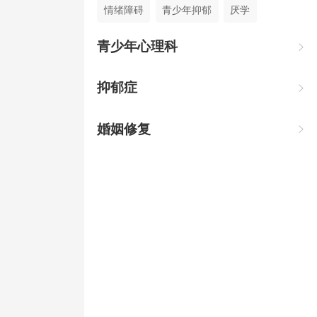
情绪障碍
青少年抑郁
厌学
焦虑状态
儿童青少年心理行为障碍
青少年心理科

婚恋心理问题
神经衰弱
抑郁
抑郁症

双相情感障碍
性心理障碍
失眠
婚姻修复

精神障碍
青少年情绪障碍