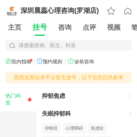

深圳晨蕊心理咨询(罗湖店)

挂号
主页
咨询
点评
视频
请搜索疾病、医生、科室
|
|



院内指南
预约规则
诊前咨询
医院近期在本平台暂无放号，以下信息仅供参考
抑郁焦虑
热门科


室
失眠抑郁科

抑郁症
心理障碍
焦虑症